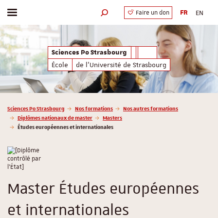
FR
EN
Faire un don
Afficher / masquer le menu
Moteur de recherche
Sciences Po Strasbourg
École
de l'Université de Strasbourg
Vous êtes ici :
Sciences Po Strasbourg
Nos formations
Nos autres formations
Diplômes nationaux de master
Masters
Études européennes et internationales
Master Études européennes
et internationales