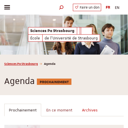
FR
EN
Faire un don
Afficher / masquer le menu
Moteur de recherche
Sciences Po Strasbourg
École
de l'Université de Strasbourg
Vous êtes ici :
Sciences Po Strasbourg
Agenda
Agenda
PROCHAINEMENT
Prochainement
En ce moment
Archives