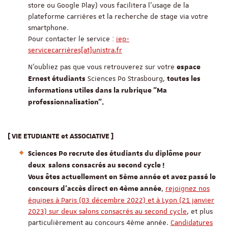
store ou Google Play) vous facilitera l'usage de la
plateforme carrières et la recherche de stage via votre
smartphone.
Pour contacter le service :
iep-
servicecarrières[at]unistra.fr
N'oubliez pas que vous retrouverez sur votre
espace
Sciences Po Strasbourg,
Ernest étudiants
toutes les
informations utiles dans la rubrique "Ma
professionnalisation".
[ VIE ETUDIANTE et ASSOCIATIVE ]
Sciences Po recrute des étudiants du diplôme pour
deux salons consacrés au second cycle !
Vous êtes actuellement en 5ème année et avez passé le
,
rejoignez nos
concours d'accès direct en 4ème année
équipes à Paris (03 décembre 2022) et à Lyon (21 janvier
2023) sur deux salons consacrés au second cycle
, et plus
particulièrement au concours 4ème année.
Candidatures