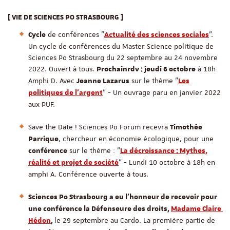
[ VIE DE SCIENCES PO STRASBOURG ]
de conférences "
".
Cycle
Actualité des sciences sociales
Un cycle de conférences du Master Science politique de
Sciences Po Strasbourg du 22 septembre au 24 novembre
2022. Ouvert à tous.
à 18h
Prochain
rdv : jeudi 6 octobre
Amphi D. Avec
sur le thème "
Jeanne Lazarus
Les
" - Un ouvrage paru en janvier 2022
politiques de l'argent
aux PUF.
Save the Date ! Sciences Po Forum recevra
Timothée
, chercheur en économie écologique, pour une
Parrique
sur le thème : "
conférence
La décroissance : Mythes,
" - Lundi 10 octobre à 18h en
réalité et projet de société
amphi A. Conférence ouverte à tous.
Sciences Po Strasbourg a eu l'honneur de recevoir pour 
une conférence la Défenseure des droits, 
Madame Claire 
le 29 septembre au Cardo. La première partie de 
Hédon
, 