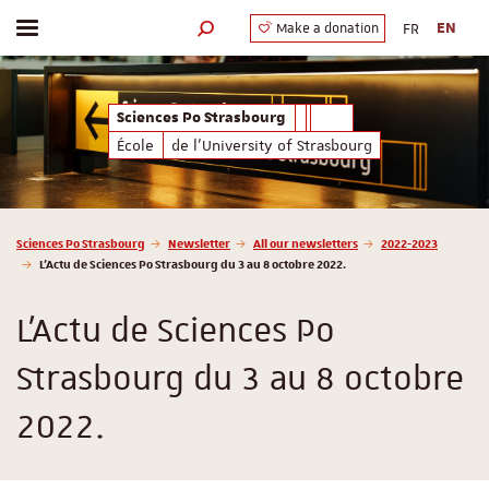
FR
EN
Make a donation
Toggle menu
Search engine
Sciences Po Strasbourg
École
de l'University of Strasbourg
Vous êtes ici :
Sciences Po Strasbourg
Newsletter
All our newsletters
2022-2023
L'Actu de Sciences Po Strasbourg du 3 au 8 octobre 2022.
L'Actu de Sciences Po
Strasbourg du 3 au 8 octobre
2022.