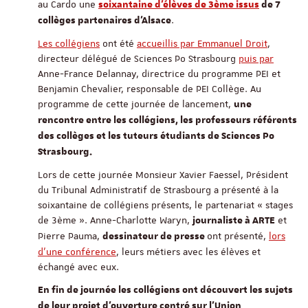
au Cardo une
soixantaine d'élèves de 3ème issus
de 7
.
collèges partenaires d’Alsace
Les collégiens
ont été
accueillis par Emmanuel Droit
,
directeur délégué de Sciences Po Strasbourg
puis par
Anne-France Delannay, directrice du programme PEI et
Benjamin Chevalier, responsable de PEI Collège. Au
programme de cette journée de lancement,
une
rencontre entre les collégiens, les professeurs référents
des collèges et les tuteurs étudiants de Sciences Po
Strasbourg.
Lors de cette journée Monsieur Xavier Faessel, Président
du Tribunal Administratif de Strasbourg a présenté à la
soixantaine de collégiens présents, le partenariat « stages
de 3ème ». Anne-Charlotte Waryn,
et
journaliste à ARTE
Pierre Pauma,
ont présenté,
lors
dessinateur de presse
d'une conférence
, leurs métiers avec les élèves et
échangé avec eux.
En fin de journée les collégiens ont découvert les sujets
de leur projet d'ouverture centré sur l'Union