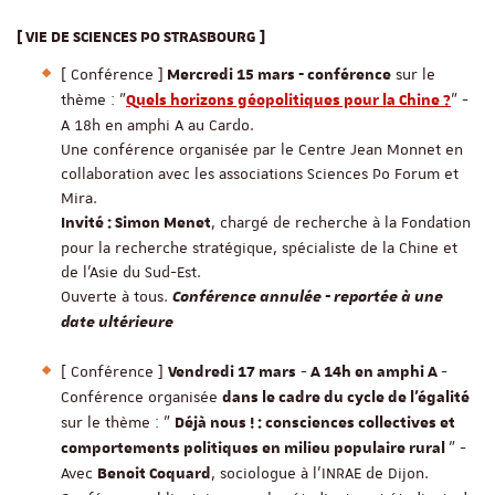
[ VIE DE SCIENCES PO STRASBOURG ]
[ Conférence ]
sur le
Mercredi 15 mars - conférence
thème : "
" -
Quels horizons géopolitiques pour la Chine ?
A 18h en amphi A au Cardo.
Une conférence organisée par le Centre Jean Monnet en
collaboration avec les associations Sciences Po Forum et
Mira.
, chargé de recherche à la Fondation
Invité : Simon Menet
pour la recherche stratégique, spécialiste de la Chine et
de l'Asie du Sud-Est.
Ouverte à tous.
Conférence annulée - reportée à une
date ultérieure
[ Conférence ]
-
-
Vendredi 17 mars
A 14h en amphi A
Conférence organisée
dans le cadre du cycle de l'égalité
sur le thème : "
Déjà nous ! : consciences collectives et
" -
comportements politiques en milieu populaire rural
Avec
, sociologue à l'INRAE de Dijon.
Benoit Coquard