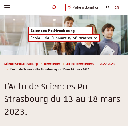
FR
EN
Make a donation
Toggle menu
Search engine
Sciences Po Strasbourg
École
de l'University of Strasbourg
Vous êtes ici :
Sciences Po Strasbourg
Newsletter
All our newsletters
2022-2023
L'Actu de Sciences Po Strasbourg du 13 au 18 mars 2023.
L'Actu de Sciences Po
Strasbourg du 13 au 18 mars
2023.