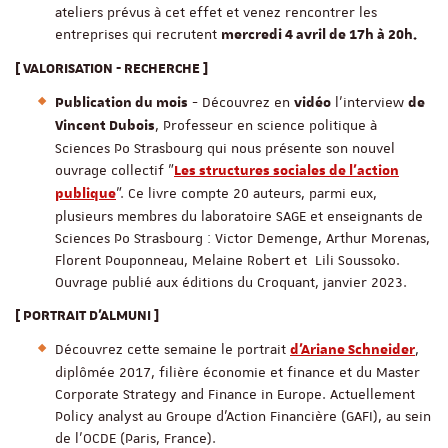
ateliers prévus à cet effet et venez rencontrer les
entreprises qui recrutent
mercredi 4 avril de 17h à 20h.
[ VALORISATION - RECHERCHE ]
- Découvrez en
l'interview
Publication du mois
vidéo
de
, Professeur en science politique à
Vincent Dubois
Sciences Po Strasbourg qui nous présente son nouvel
ouvrage collectif "
Les structures sociales de l'action
". Ce livre compte 20 auteurs, parmi eux,
publique
plusieurs membres du laboratoire SAGE et enseignants de
Sciences Po Strasbourg : Victor Demenge, Arthur Morenas,
Florent Pouponneau, Melaine Robert et Lili Soussoko.
Ouvrage publié aux éditions du Croquant, janvier 2023.
[ PORTRAIT D'ALMUNI ]
Découvrez cette semaine le portrait
,
d'Ariane Schneider
diplômée 2017, filière économie et finance et du Master
Corporate Strategy and Finance in Europe. Actuellement
Policy analyst au Groupe d’Action Financière (GAFI), au sein
de l’OCDE (Paris, France).