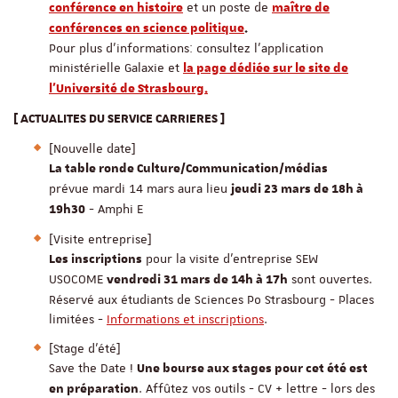
et un poste de
conférence en histoire
maître de
conférences en science politique
.
Pour plus d'informations: consultez l’application
ministérielle Galaxie et
la page dédiée sur le site de
l'Université de Strasbourg.
[ ACTUALITES DU SERVICE CARRIERES ]
[Nouvelle date]
La table ronde Culture/Communication/médias
prévue mardi 14 mars aura lieu
jeudi 23 mars de 18h à
- Amphi E
19h30
[Visite entreprise]
pour la visite d'entreprise SEW
Les inscriptions
USOCOME
sont ouvertes.
vendredi 31 mars de 14h à 17h
Réservé aux étudiants de Sciences Po Strasbourg - Places
limitées -
Informations et inscriptions
.
[Stage d'été]
Save the Date !
Une bourse aux stages pour cet été est
. Affûtez vos outils - CV + lettre - lors des
en préparation