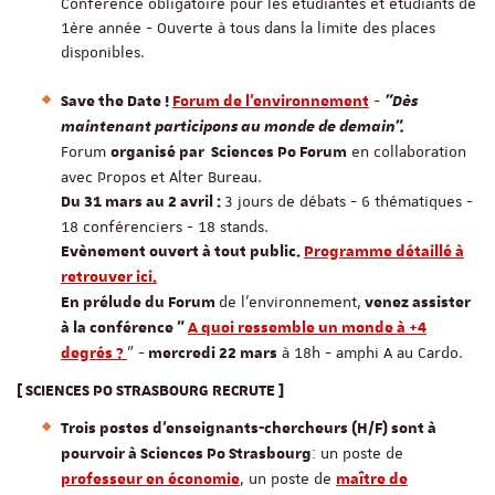
Conférence obligatoire pour les étudiantes et étudiants de
1ère année - Ouverte à tous dans la limite des places
disponibles.
-
Save the Date !
Forum de l'environnement
"Dès
maintenant participons au monde de demain".
Forum
en collaboration
organisé par Sciences Po Forum
avec Propos et Alter Bureau.
3 jours de débats - 6 thématiques -
Du 31 mars au 2 avril :
18 conférenciers - 18 stands.
Evènement ouvert à tout public.
Programme détaillé à
retrouver ici.
de l'environnement,
En prélude du Forum
venez assister
à la conférence "
A quoi ressemble un monde à +4
" -
à 18h - amphi A au Cardo.
degrés ?
mercredi 22 mars
[ SCIENCES PO STRASBOURG RECRUTE ]
Trois postes d'enseignants-chercheurs (H/F) sont à
: un poste de
pourvoir à Sciences Po Strasbourg
, un poste de
professeur en économie
maître de