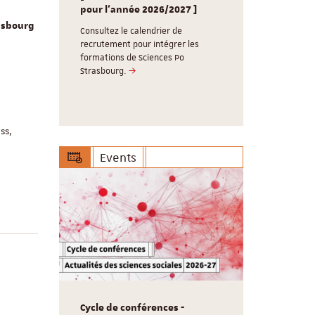
souhaite un
g /
pour l'année 2026/2027 ]
Consultez 
rasbourg
réunions d
Consultez le calendrier de
, 3
recrutement pour intégrer les
Le Cardo ser
lômes, 5
formations de Sciences Po
17 aout 202
labellisé
Strasbourg.
vous retrouv
ss,
Events
Cycle de conférences -