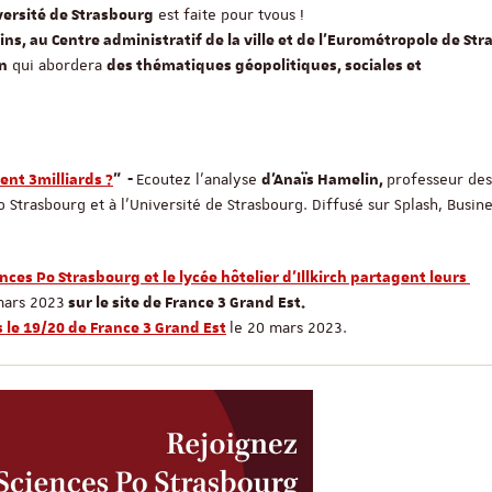
est faite pour tvous !
Sciences Po Strasbour
versité de Strasbourg
Université de la Sarre !
ns, au Centre administratif de la ville et de l’Eurométropole de St
qui abordera
n
des thématiques géopolitiques, sociales et
1 cursus, 2 établissements
champs d’expertise, 4 dip
années ! Un double-cursus 
par l'UFA.
Ecoutez l'analyse
professeur des
ent 3milliards ?
" -
d'Anaïs Hamelin,
 Strasbourg et à l'Université de Strasbourg. Diffusé sur Splash, Busine
nces Po Strasbourg et le lycée hôtelier d'Illkirch partagent leurs
 mars 2023
sur le site de France 3 Grand Est.
le 20 mars 2023.
 le 19/20 de France 3 Grand Est