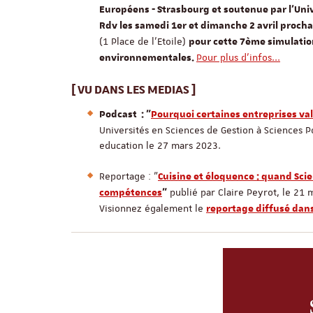
Européens - Strasbourg et soutenue par l'Uni
Rdv les samedi 1er et dimanche 2 avril prochai
(1 Place de l’Etoile)
pour cette 7ème simulatio
Pour plus d'infos...
environnementales.
[ VU DANS LES MEDIAS ]
Podcast : "
Pourquoi certaines entreprises val
Universités en Sciences de Gestion à Sciences Po
education le 27 mars 2023.
Reportage : "
Cuisine et éloquence : quand Scie
publié par Claire Peyrot, le 21
compétences
"
Visionnez également le
reportage diffusé dans