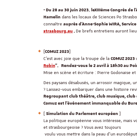
,
- Du 28 au 30 juin 2023
le
XIIIème Congrès de l
dans les locaux de Sciences Po Strasbo
Hamelin
connaître
auprès d'Anne-Sophie WIRA, Service
De brefs entretiens auront lie
strasbourg.eu
.
[
]
COMUZ 2023
C’est avec joie que la troupe de la
COMUZ 2023
Robin
”. Rendez-vous le 2 avril à 18h30 au Poi
Mise en scène et écriture : Pierre Godonaise et 
Des paysans désabusés, un arrosoir magique, une 
? Laissez-vous embarquer dans une histoire revi
Regroupant club théâtre, club musique, club dan
Comuz est l'événement immanquable du Bure
[
]
Simulation du Parlement européen
La politique européenne vous intéresse, mais vo
et strasbourgeoise ? Vous avez toujours
voulu vous mettre dans la peau d’un eurodéput