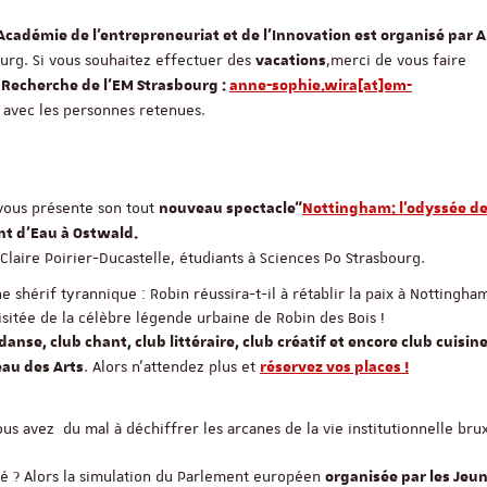
’Académie de l'entrepreneuriat et de l'Innovation est organisé par 
urg. Si vous souhaitez effectuer des
,merci de vous faire
vacations
 Recherche de l'EM Strasbourg :
anne-sophie.wira[at]em-
u avec les personnes retenues.
vous présente son tout
nouveau spectacle
“
Nottingham: l’odyssée d
nt d’Eau à Ostwald.
Claire Poirier-Ducastelle, étudiants à Sciences Po Strasbourg.
shérif tyrannique : Robin réussira-t-il à rétablir la paix à Nottingha
sitée de la célèbre légende urbaine de Robin des Bois !
se, club chant, club littéraire, club créatif et encore club cuisine
. Alors n’attendez plus et
au des Arts
réservez vos places !
us avez du mal à déchiffrer les arcanes de la vie institutionnelle brux
Intéressés par le doub
é ? Alors la simulation du Parlement européen
organisée par les Jeu
cursus franco-allema