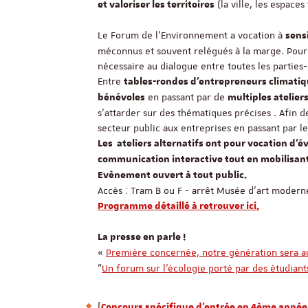
(la ville, les espaces
et valoriser les territoires
Le Forum de l’Environnement a vocation à
sens
méconnus et souvent relégués à la marge. Pour 
nécessaire au dialogue entre toutes les parties
Entre
tables-rondes d’entrepreneurs climati
en passant par de
bénévoles
multiples atelier
s’attarder sur des thématiques précises . Afin d
secteur public aux entreprises en passant par le
Les ateliers alternatifs ont pour vocation d’év
communication interactive tout en mobilisant 
Evènement ouvert à tout public.
Accès : Tram B ou F - arrêt Musée d'art modern
Programme détaillé à retrouver ici.
La presse en parle !
«
Première concernée, notre génération sera au
"
Un forum sur l’écologie porté par des étudiant
[
Concours spécifique d'entrée en 4ème année