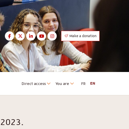
Facebook
Twitter
LinkedIn
Youtube
Instagram
Make a donation
Facebook
Twitter
LinkedIn
Youtube
Instagram
Direct access
You are
FR
EN
 2023.