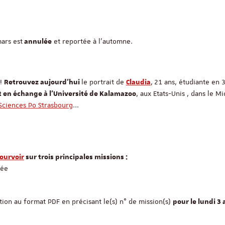
ars est
et reportée à l'automne.
annulée
 !
le portrait de
,
21 ans, étudiante en
Retrouvez aujourd'hui
Claudia
, aux Etats-Unis , dans le M
 en échange à l'Université de Kalamazoo
 Sciences Po Strasbourg
...
ourvoir
sur trois principales missions :
née
tion au format PDF en précisant le(s) n° de mission(s)
pour le lundi 3 