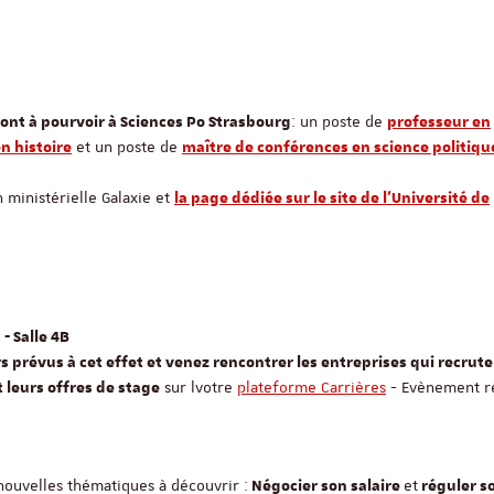
: un poste de
ont à pourvoir à Sciences Po Strasbourg
professeur en
et un poste de
n histoire
maître de conférences en science politiqu
n ministérielle Galaxie et
la page dédiée sur le site de l'Université de
- Salle 4B
rs prévus à cet effet et venez rencontrer les entreprises qui recrute
sur lvotre
plateforme Carrières
- Evènement r
 leurs offres de stage
 nouvelles thématiques à découvrir :
et
Négocier son salaire
réguler s