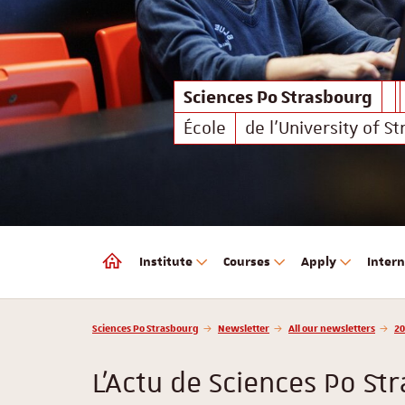
Sciences Po Strasbourg
Sciences Po Strasbourg
École
de l'University of S
Institute
Courses
Apply
Intern
Sciences Po Strasbourg
Vous êtes ici :
Sciences Po Strasbourg
Newsletter
All our newsletters
20
L'Actu de Sciences Po St