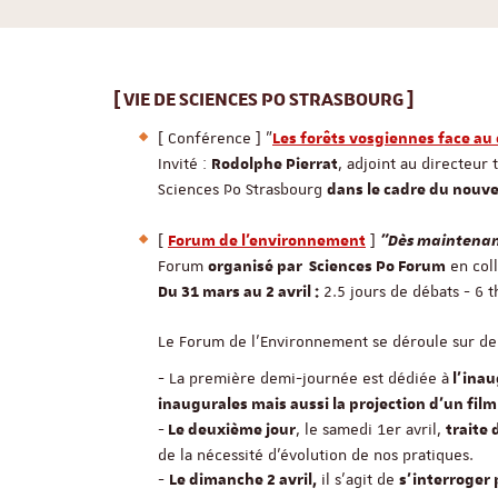
[ VIE DE SCIENCES PO STRASBOURG ]
[ Conférence ]
"
Les forêts vosgiennes face a
Invité :
, adjoint au directeur 
Rodolphe Pierrat
Sciences Po Strasbourg
dans le cadre du nouvea
[
]
Forum de l'environnement
"Dès maintenan
Forum
en coll
organisé par Sciences Po Forum
2.5 jours de débats - 6 
Du 31 mars au 2 avril :
Le Forum de l’Environnement se déroule sur de
- La première demi-journée est dédiée à
l’ina
inaugurales mais aussi la projection d’un film
-
, le samedi 1er avril,
Le deuxième jour
traite
de la nécessité d’évolution de nos pratiques.
-
il s’agit de
Le dimanche 2 avril,
s’interroger 