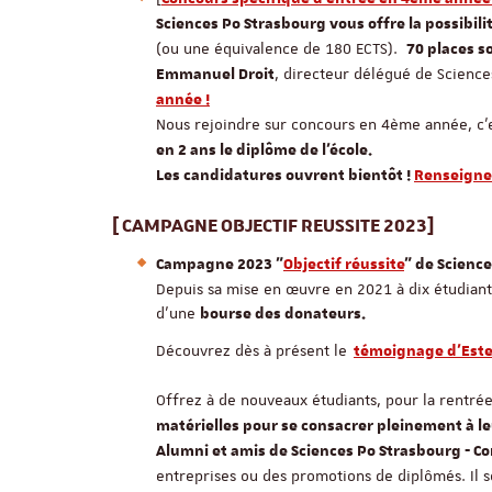
Sciences Po Strasbourg vous offre la possibil
(ou une équivalence de 180 ECTS).
70 places s
, directeur délégué de Science
Emmanuel Droit
année !
Nous rejoindre sur concours en 4ème année, c’e
en 2 ans le diplôme de l’école.
Les candidatures ouvrent bientôt !
Renseigne
[ CAMPAGNE OBJECTIF REUSSITE 2023]
Campagne 2023 "
Objectif réussite
" de Science
Depuis sa mise en œuvre en 2021 à dix étudiant
d'une
bourse des donateurs.
Découvrez dès à présent le
témoignage d'Est
Offrez à de nouveaux étudiants, pour la rentrée
matérielles pour se consacrer pleinement à l
Alumni et amis de Sciences Po Strasbourg - Co
entreprises ou des promotions de diplômés. Il s