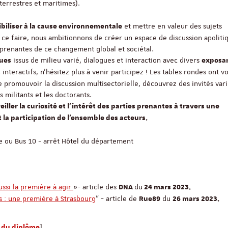
 terrestres et maritimes).
et mettre en valeur des sujets
ibiliser à la cause environnementale
ce faire, nous ambitionnons de créer un espace de discussion apoliti
-prenantes de ce changement global et sociétal.
issus de milieu varié, dialogues et interaction avec divers
ques
exposa
interactifs, n’hésitez plus à venir participez ! Les tables rondes ont v
s
e promouvoir la discussion multisectorielle, découvrez des invités vari
s militants et les doctorants.
eiller la curiosité et l'intérêt des parties prenantes à travers une
la participation de l'ensemble des acteurs.
e ou Bus 10 - arrêt Hôtel du département
ssi la première à agir
»- article des
du
DNA
24 mars 2023.
s : une première à Strasbourg
" - article de
du
Rue89
26 mars 2023.
]
 du diplôme