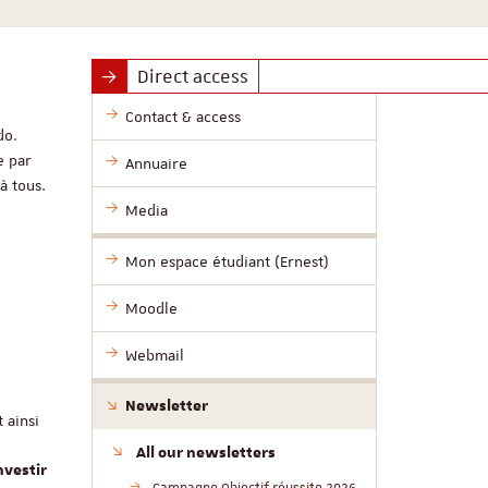
Direct access
Contact & access
do.
e par
Annuaire
 tous.
Media
Mon espace étudiant (Ernest)
Moodle
Webmail
Newsletter
 ainsi
All our newsletters
nvestir