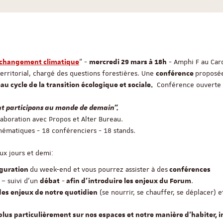
" -
- Amphi F au Car
u changement climatique
mercredi 29 mars à 18h
territorial, chargé des questions forestières. Une
proposé
conférence
Conférence ouverte à
u cycle de la transition écologique et sociale.
t participons au monde de demain".
aboration avec Propos et Alter Bureau.
thématiques - 18 conférenciers - 18 stands.
ux jours et demi:
du week-end et vous pourrez assister à des
uguration
conférences
– suivi d’un
-
.
débat
afin d’introduire les enjeux du Forum
(se nourrir, se chauffer, se déplacer) et
 des enjeux de notre quotidien
plus particulièrement sur nos espaces et notre manière d’habiter, i