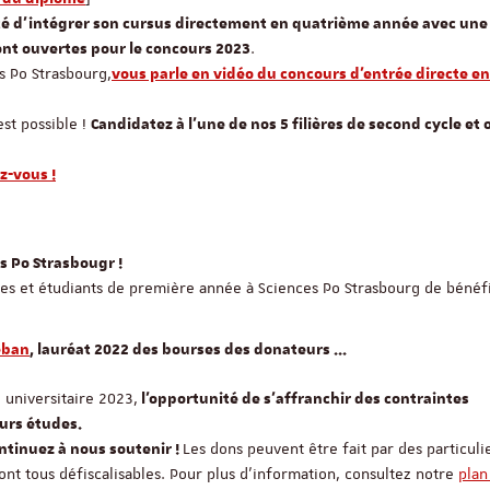
ité d’intégrer son cursus directement en quatrième année avec une
.
ont ouvertes pour le concours 2023
s Po Strasbourg,
vous parle en vidéo du concours d'entrée directe e
st possible !
Candidatez à l’une de nos 5 filières de second cycle et
z-vous !
s Po Strasbougr !
es et étudiants de première année à Sciences Po Strasbourg de bénéf
eban
, lauréat 2022 des bourses des donateurs ...
 universitaire 2023,
l'opportunité de s'affranchir des contraintes
eurs études.
Les dons peuvent être fait par des particuli
ntinuez à nous soutenir !
ont tous défiscalisables. Pour plus d'information, consultez notre
plan