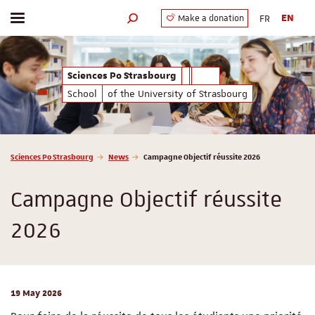
FR
EN
Make a donation
Toggle menu
Search engine
Sciences Po Strasbourg
School
of the University of Strasbourg
Vous êtes ici :
Sciences Po Strasbourg
News
Campagne Objectif réussite 2026
Campagne Objectif réussite
2026
19 May 2026