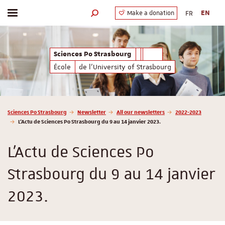
FR
EN
Make a donation
Toggle menu
Search engine
Sciences Po Strasbourg
École
de l'University of Strasbourg
Vous êtes ici :
Sciences Po Strasbourg
Newsletter
All our newsletters
2022-2023
L'Actu de Sciences Po Strasbourg du 9 au 14 janvier 2023.
L'Actu de Sciences Po
Strasbourg du 9 au 14 janvier
2023.