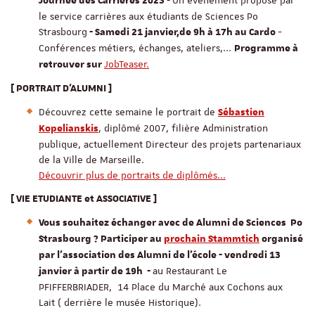
Un évènement proposé par
Journée des Carrières 2023 -
le service carrières aux étudiants de Sciences Po
Strasbourg
-
- Samedi 21 janvier,
de 9h à 17h au Cardo
Conférences métiers, échanges, ateliers,...
Programme à
JobTeaser.
retrouver sur
[ PORTRAIT D'ALUMNI ]
Découvrez cette semaine le portrait de
Sébastien
, diplômé 2007, filière Administration
Kopelianskis
publique, actuellement Directeur des projets partenariaux
de la Ville de Marseille.
Découvrir plus de portraits de diplômés...
[ VIE ETUDIANTE et ASSOCIATIVE ]
Vous souhaitez échanger avec de Alumni de Sciences Po
Strasbourg ? Participer au
prochain Stammtich
organisé
par l'association des Alumni de l'école - vendredi 13
au Restaurant Le
janvier à partir de 19h -
PFIFFERBRIADER, 14 Place du Marché aux Cochons aux
Lait ( derrière le musée Historique).