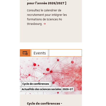
souhaite un
g /
pour l'année 2026/2027 ]
Consultez 
réunions d
Consultez le calendrier de
, 3
recrutement pour intégrer les
Le Cardo ser
lômes, 5
formations de Sciences Po
17 aout 202
labellisé
Strasbourg.
vous retrouv
Events
Cycle de conférences -