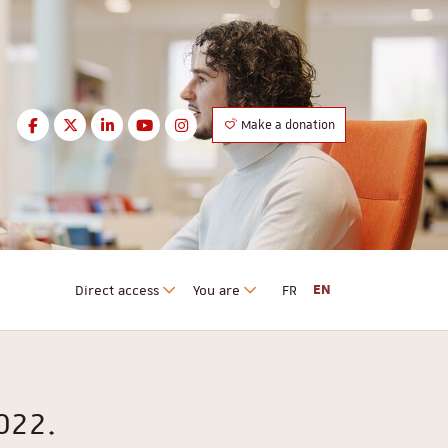
Facebook
Twitter
LinkedIn
Youtube
Instagram
Make a donation
Facebook
Twitter
LinkedIn
Youtube
Instagram
Direct access
You are
FR
EN
022.