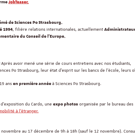
forme
JobTeaser.
pômé de Sciences Po Strasbourg.
, filière relations internationales, actuellement
mé 1994
Administrateur
mentaire du Conseil de l’Europe.
Après avoir mené une série de cours entretiens avec nos étudiants,
!
nces Po Strasbourg, leur état d'esprit sur les bancs de l'école, leurs o
 19 ans
à Sciences Po Strasbourg.
en première année
le d'exposition du Cardo, une
organisée par le bureau des
expo photos
obilité à l'étranger.
 5 novembre au 17 décembre de 9h à 18h (sauf le 12 novembre). Consul