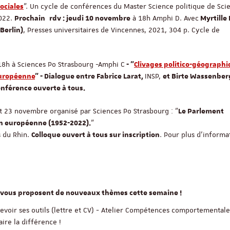
". Un cycle de conférences du Master Science politique de Sci
ociales
022.
à 18h Amphi D. Avec
Prochain
rdv : jeudi 10 novembre
Myrtille
, Presses universitaires de Vincennes, 2021, 304 p. Cycle de
Berlin)
8h à Sciences Po Strasbourg -
Amphi C
- "
Clivages politico-géographi
INSP,
Européenne
" - Dialogue entre Fabrice Larat,
et Birte Wassenber
nférence ouverte à tous.
t 23 novembre organisé par Sciences Po Strasbourg : "
Le Parlement
"
on européenne (1952-2022).
s du Rhin.
. Pour plus d'informa
Colloque ouvert à tous sur inscription
res vous proposent de nouveaux thèmes cette semaine !
evoir ses outils (lettre et CV) - Atelier Compétences comportementale
aire la différence !