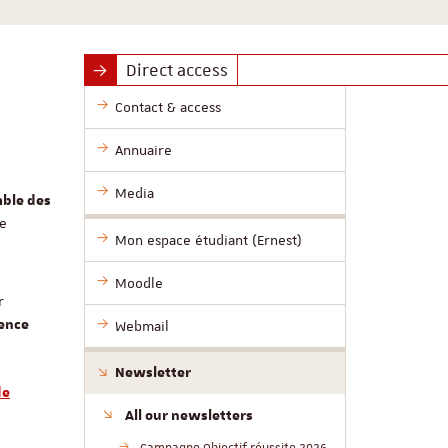
Direct access
Contact & access
Annuaire
Media
mble des
de
Mon espace étudiant (Ernest)
Moodle
r
rence
Webmail
Newsletter
de
All our newsletters