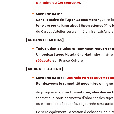
planning du 1er semestre
.
SAVE THE DATE !
votre b
Dans le cadre de l'Open Access Month,
Why are we talking about Open science ?" le 
du Cardo
L'atelier sera animé en français/angla
.
[ VU DANS LES MEDIAS ]
"Révolution de Velours : comment renverser u
, maître
Un podcast avec Magdaléna Hadjiisky
sur France Culture
réécouter
[ VIE DU RESEAU SCPO ]
La
SAVE THE DATE !
Journée Portes Ouvertes 
Rendez-vous le samedi 19 novembre en ligne 
Au programme,
une thématique, abordée en fi
thématique nous permettra d’aborder des sujets 
ou encore les débouchés. La journée sera aussi
Ce sera également l’occasion d’échanger en di