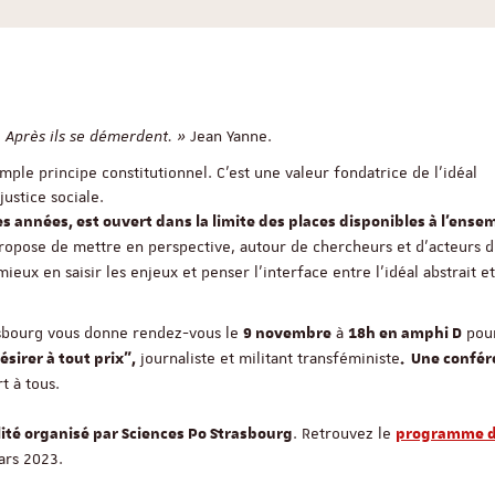
 Après ils se démerdent. »
Jean Yanne.
simple principe constitutionnel. C’est une valeur fondatrice de l'idéal
ustice sociale.
s années, est ouvert dans la limite des places disponibles à l’ense
propose de mettre en perspective, autour de chercheurs et d’acteurs 
mieux en saisir les enjeux et penser l’interface entre l’idéal abstrait et
sbourg vous donne rendez-vous le
à
pou
9 novembre
18h en amphi D
journaliste et militant transféministe
ésirer à tout prix",
. Une confé
 à tous.
. Retrouvez le
alité organisé par Sciences Po Strasbourg
programme 
rs 2023.