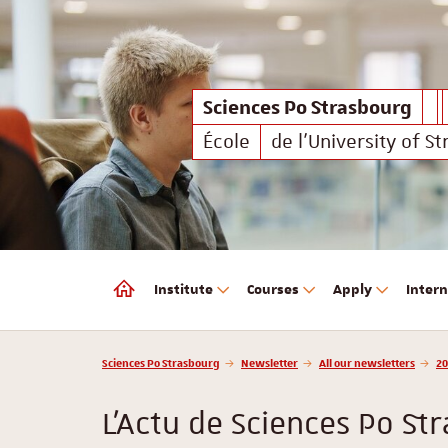
Sciences Po Strasbourg
Sciences Po Strasbourg
École
de l'University of S
Institute
Courses
Apply
Intern
Sciences Po Strasbourg
Vous êtes ici :
Sciences Po Strasbourg
Newsletter
All our newsletters
20
L'Actu de Sciences Po S