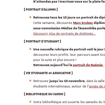
N'attendez pas ! Inscrivez-vous sur la plate 
[ PORTRAIT D'ALUMNI ]
Retrouvez tous les 15 jours un portrait de di
Cette semaine, découvrez
Marc Gruber
, diplô
sous-commission Médias de l’Assemblée parle
Découvrir plus de portraits de diplômés...
[ PORTRAIT D'ETUDIANT ]
Une nouvelle rubrique de portrait voit le jour 
découvrez leurs profils: leur parcours avant Scie
pour la suite et plus encore !
,
Retrouvez aujourd'hui le
portrait de Noémie
[ VIE ETUDIANTE et ASSOCIATIVE ]
Retrouvez
, dans la sal
jusqu'au 10 novembre
étudiants internationaux, autour de l'
année de m
[ BIBLIOTHEQUE DU CARDO ]
Votre bibliothèque est ouverte les samedis du