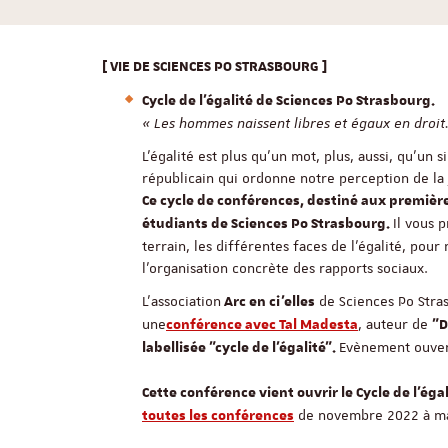
[ VIE DE SCIENCES PO STRASBOURG ]
Cycle de l'égalité de Sciences Po Strasbourg.
« Les hommes naissent libres et égaux en droit.
L’égalité est plus qu’un mot, plus, aussi, qu’un 
républicain qui ordonne notre perception de la j
Ce cycle de conférences, destiné aux première
Il vous 
étudiants de Sciences Po Strasbourg.
terrain, les différentes faces de l’égalité, pour 
l’organisation concrète des rapports sociaux.
L'association
de Sciences Po Stra
Arc en ci'elles
une
, auteur de
conférence avec Tal Madesta
"D
Evènement ouvert
labellisée "cycle de l'égalité".
Cette conférence vient ouvrir le Cycle de l'ég
de novembre 2022 à ma
toutes les conférences