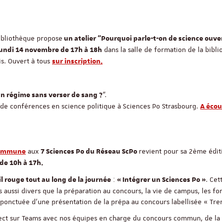
ibliothèque propose
un atelier "Pourquoi parle-t-on de science ouver
dans la salle de formation de la bibl
lundi 14 novembre de 17h à 18h
is. Ouvert à tous
sur inscription.
".
n régime sans verser de sang ?
 de conférences en science politique à Sciences Po Strasbourg.
A écou
aux
revient pour sa 2ème édit
commune
7 Sciences Po du Réseau ScPo
de 10h à 17h.
:
. Cet
l rouge tout au long de la journée
« Intégrer un Sciences Po »
aussi divers que la préparation au concours, la vie de campus, les fo
 ponctuée d’une présentation de la prépa au concours labellisée « Tre
rect sur Teams avec nos équipes en charge du concours commun, de la