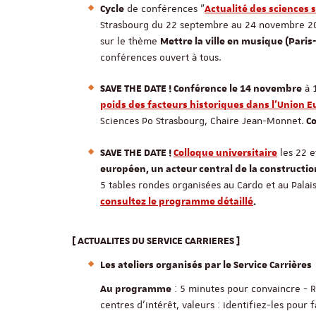
de conférences "
Cycle
Actualité des sciences s
Strasbourg du 22 septembre au 24 novembre 2
sur le thème
Mettre la ville en musique (Paris-
conférences ouvert à tous.
à 1
SAVE THE DATE ! Conférence le 14 novembre
poids des facteurs historiques dans l'Union 
Sciences Po Strasbourg, Chaire Jean-Monnet.
Co
les 22 e
SAVE THE DATE !
Colloque universitaire
européen, un acteur central de la constructi
5 tables rondes organisées au Cardo et au Palai
consultez le programme détaillé
.
[
ACTUALITES DU SERVICE CARRIERES ]
Les ateliers organisés par le Service Carriè
: 5 minutes pour convaincre - R
Au programme
centres d'intérêt, valeurs : identifiez-les pour f