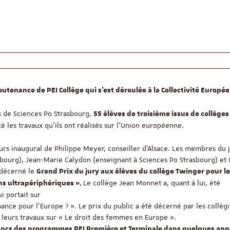
outenance de PEI Collège qui s'est déroulée à la Collectivité Europé
 de Sciences Po Strasbourg,
55 élèves de troisième issus de collèges
é les travaux qu’ils ont réalisés sur l’Union européenne.
rs inaugural de Philippe Meyer, conseiller d’Alsace. Les membres du j
bourg), Jean-Marie Calydon (enseignant à Sciences Po Strasbourg) et
 décerné le
Grand Prix du jury aux élèves du collège Twinger pour l
Le collège Jean Monnet a, quant à lui, été
ns ultrapériphériques ».
i portait sur
hance pour l’Europe ? ». Le prix du public a été décerné par les collég
 leurs travaux sur « Le droit des femmes en Europe ».
bancs des programmes PEI Première et Terminale dans quelques ann