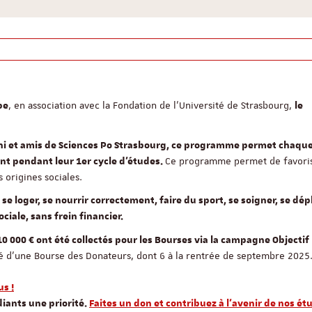
, en association avec la Fondation de l’Université de Strasbourg,
pe
le
mni et amis de Sciences Po Strasbourg, ce programme permet chaqu
Ce programme permet de favoris
nt pendant leur 1er cycle d’études.
s origines sociales.
e loger, se nourrir correctement, faire du sport, se soigner, se dépl
ciale, sans frein financier.
10 000 € ont été collectés pour les Bourses via la campagne Objectif
é d'une Bourse des Donateurs, dont 6 à la rentrée de septembre 2025
us !
diants une priorité.
Faites un don et contribuez à l’avenir de nos é