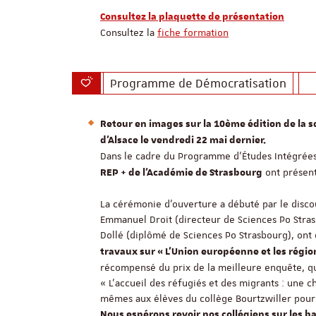
Consultez la plaquette de présentation
Consultez la
fiche formation
Programme de Démocratisation
Retour en images sur la 10ème édition de la s
d’Alsace le vendredi 22 mai dernier.
Dans le cadre du Programme d’Études Intégrées
ont présent
REP + de l’Académie de Strasbourg
La cérémonie d’ouverture a débuté par le discou
Emmanuel Droit (directeur de Sciences Po Stras
Dollé (diplômé de Sciences Po Strasbourg), ont
travaux sur « L’Union européenne et les régio
récompensé du prix de la meilleure enquête, qu
« L’accueil des réfugiés et des migrants : une c
mêmes aux élèves du collège Bourtzwiller pour
Nous espérons revoir nos collégiens sur les 