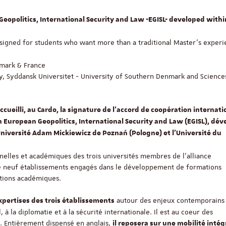
eopolitics, International Security and Law -EGISL- developed withi
esigned for students who want more than a traditional Master's experi
nmark & France
y, Syddansk Universitet - University of Southern Denmark and Science
ccueilli, au Cardo, la signature de l’accord de coopération internat
European Geopolitics, International Security and Law (EGISL), dév
Université Adam Mickiewicz de Poznań (Pologne) et l’Université du
nnelles et académiques des trois universités membres de l’alliance
e neuf établissements engagés dans le développement de formations
rations académiques.
autour des enjeux contemporains l
xpertises des trois établissements
 à la diplomatie et à la sécurité internationale. Il est au coeur des
e. Entièrement dispensé en anglais,
il reposera sur une mobilité inté