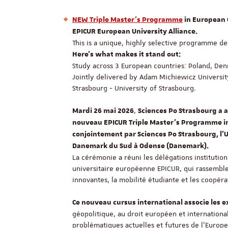
NEW Triple Master's Programme
in European G
EPICUR European University Alliance.
This is a unique, highly selective programme d
Here's what makes it stand out:
Study across 3 European countries: Poland, De
Jointly delivered by Adam Michiewicz Universit
Strasbourg - University of Strasbourg.
,
Mardi 26 mai 2026
Sciences Po Strasbourg a a
nouveau EPICUR Triple Master’s Programme in 
conjointement par Sciences Po Strasbourg, l’
Danemark du Sud à Odense (Danemark).
La cérémonie a réuni les délégations institutio
universitaire européenne EPICUR, qui rassembl
innovantes, la mobilité étudiante et les coopé
Ce nouveau cursus international associe les e
géopolitique, au droit européen et international,
problématiques actuelles et futures de l’Europ