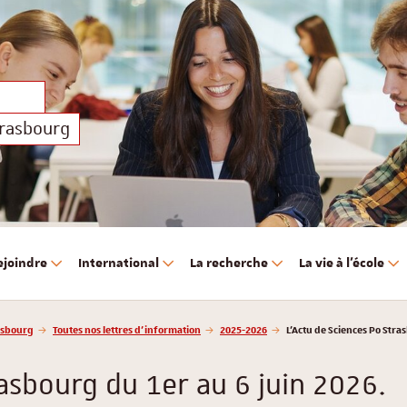
trasbourg
ejoindre
International
La recherche
La vie à l'école
asbourg
Toutes nos lettres d'information
2025-2026
L'Actu de Sciences Po Stra
rasbourg du 1er au 6 juin 2026.