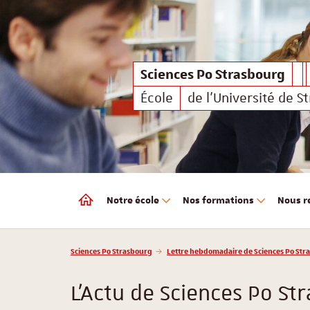
Sciences Po Strasbourg
Sciences Po Strasbourg
École
de l'Université de S
Notre école
Nos formations
Nous r
Sciences Po Strasbourg
Vous êtes ici :
Sciences Po Strasbourg
Lettre hebdomadaire de Sciences Po Str
L'Actu de Sciences Po St