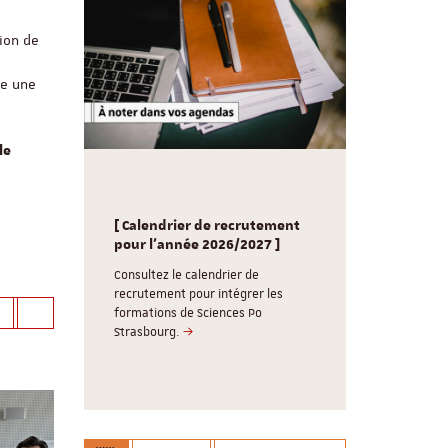
ion de
ne une
le
le-
Sciences P
nd
[ Calendrier de recrutement
souhaite un
g /
pour l'année 2026/2027 ]
Consultez 
réunions d
Consultez le calendrier de
, 3
recrutement pour intégrer les
Le Cardo ser
lômes, 5
formations de Sciences Po
17 aout 202
labellisé
Strasbourg.
vous retrouv