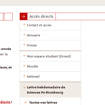
Accès directs
Contact et accès
Annuaire
Presse
e année
er la
Mon espace étudiant (Ernest)
Moodle
acer, et
Webmail
.
Lettre hebdomadaire de
Sciences Po Strasbourg
tudiants
!
Toutes nos lettres