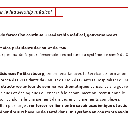
r le leadership médical
de formation continue « Leadership médical, gouvernance et
t vice-présidents de CME et de CMG.
rg et, au-delà, pour l’ensemble des acteurs du système de santé du 
en partenariat avec le Service de formation
 Sciences Po Strasbourg,
férence des Présidents de CME et de CMG des Centres Hospitaliers du G
t
consacrés à la gouv
structurée autour de séminaires thématiques
mériques et écologiques ou encore à la communication institutionnelle. E
s pour conduire le changement dans des environnements complexes.
ition plus large
: renforcer les liens entre savoir académique et acti
r répondre aux besoins de santé dans un système en constante évol