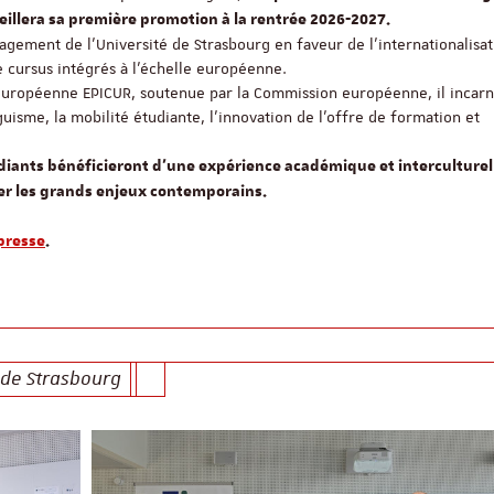
ueillera sa première promotion à la rentrée 2026-2027.
gement de l’Université de Strasbourg en faveur de l’internationalisat
 cursus intégrés à l’échelle européenne.
re européenne EPICUR, soutenue par la Commission européenne, il incar
isme, la mobilité étudiante, l’innovation de l’offre de formation et
udiants bénéficieront d’une expérience académique et interculturel
r les grands enjeux contemporains.
Intéressés par le doub
presse
.
cursus franco-allema
Sciences Po Strasbour
Université de la Sarre !
1 cursus, 2 établissements
champs d’expertise, 4 dip
années ! Un double-cursus 
 de Strasbourg
par l'UFA.