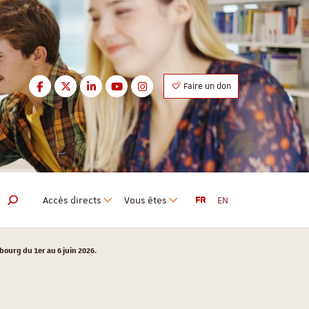
Facebook
Twitter
LinkedIn
Youtube
Instagram
Faire un don
Facebook
Twitter
LinkedIn
Youtube
Instagram
Accès directs
Vous êtes
FR
EN
Moteur de recherche
sbourg du 1er au 6 juin 2026.