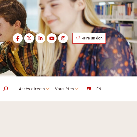
Facebook
Twitter
LinkedIn
Youtube
Instagram
Faire un don
Facebook
Twitter
LinkedIn
Youtube
Instagram
Accès directs
Vous êtes
FR
EN
Moteur de recherche