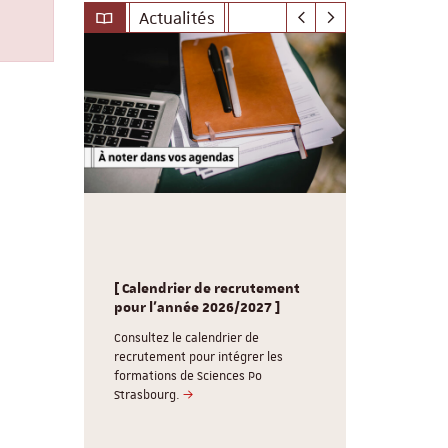
Actualités
le-
Sciences P
nd
[ Calendrier de recrutement
souhaite un
g /
pour l'année 2026/2027 ]
Consultez 
réunions d
Consultez le calendrier de
, 3
recrutement pour intégrer les
Le Cardo ser
lômes, 5
formations de Sciences Po
17 aout 202
labellisé
Strasbourg.
vous retrouv