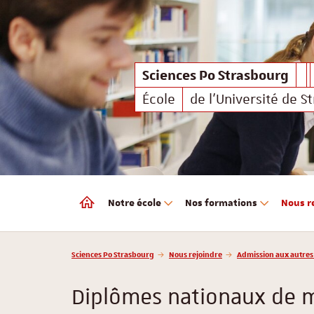
Sciences Po Strasbourg
Sciences Po Strasbourg
École
de l'Université de S
Notre école
Nos formations
Nous r
Sciences Po Strasbourg
Vous êtes ici :
Sciences Po Strasbourg
Nous rejoindre
Admission aux autres
Diplômes nationaux de 