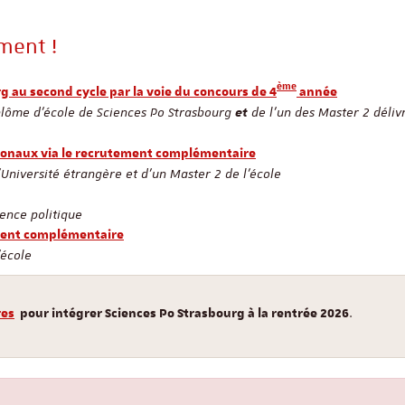
ment !
ème
g au second cycle par la voie du concours de 4
année
plôme d'école de Sciences Po Strasbourg
de l'un des Master 2 déliv
et
ionaux via le recrutement complémentaire
'Université étrangère et d'un Master 2 de l'école
ience politique
ement complémentaire
'école
.
res
pour intégrer Sciences Po Strasbourg à la rentrée 2026