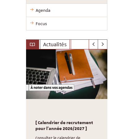
Agenda
Focus
Actualités
le-
Sciences P
nd
[ Calendrier de recrutement
souhaite un
g /
pour l'année 2026/2027 ]
Consultez 
réunions d
Consultez le calendrier de