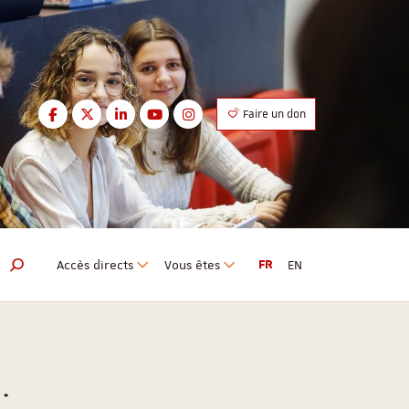
Facebook
Twitter
LinkedIn
Youtube
Instagram
Faire un don
Facebook
Twitter
LinkedIn
Youtube
Instagram
Accès directs
Vous êtes
FR
EN
Moteur de recherche
.