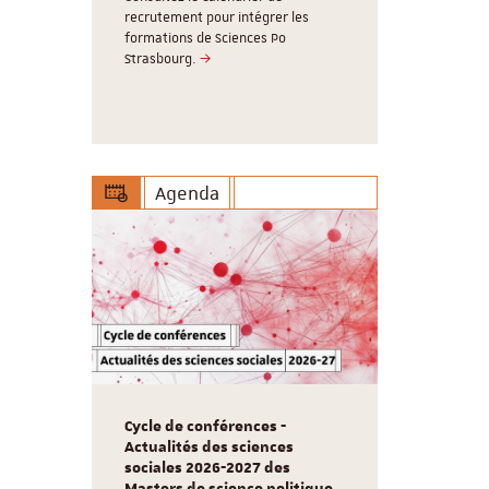
, 3
recrutement pour intégrer les
Le Cardo ser
lômes, 5
formations de Sciences Po
17 aout 202
labellisé
Strasbourg.
vous retrouv
Agenda
Cycle de conférences -
Actualités des sciences
sociales 2026-2027 des