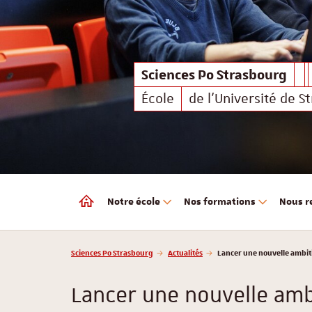
Sciences Po Strasbourg
Sciences Po Strasbourg
École
de l'Université de S
Notre école
Nos formations
Nous r
Sciences Po Strasbourg
Vous êtes ici :
Sciences Po Strasbourg
Actualités
Lancer une nouvelle ambiti
Lancer une nouvelle ambi