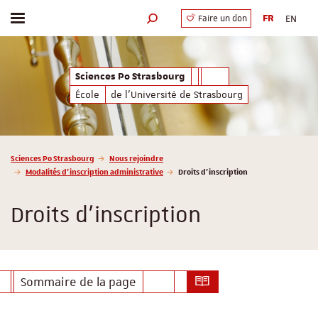
FR
EN
Faire un don
Afficher / masquer le menu
Moteur de recherche
Sciences Po Strasbourg
École
de l'Université de Strasbourg
Vous êtes ici :
Sciences Po Strasbourg
Nous rejoindre
Modalités d’inscription administrative
Droits d’inscription
Droits d’inscription
Sommaire de la page