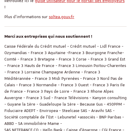
Retrouvez ici le
guide utilisateur pour le portail des employeurs
!
Plus d'informations sur
soltea.gouv.fr
Merci aux entreprises qui nous soutiennent !
Caisse Fédérale du Crédit mutuel - Crédit mutuel - Lidl France -
Ozymandias - France 3 Aquitaine -France 3 Bourgogne Franche-
Comté - France 3 Bretagne - France 3 Corse - France 3 Grand Est
- France 3 Hauts de France - France 3 Limousin Poitou-Charentes
- France 3 Lorraine Champagne Ardenne - France 3
Méditérannée - France 3 Midi Pyrenées - France 3 Nord Pas de
Calais - France 3 Normandie - France 3 Ouest - France 3 Paris Ile
de France - France 3 Pays de Loire - France 3 Rhone Alpes
Auvergne - France 3 Sud - France Télévisions - Kanyon consulting
- Guyane la 1ère - Guadeloupe la 1ère - Because Gus - 450PPM -
Fiduciaire ADEPT - Enviropea - Steelcase SAS - Aravihi SAS -
Société comptable de l'Est - Lebunetel +associés - BNP Paribas -
ABBD - SA immobilière Mame -
SAS NETFRANCE.CO - Hello Bank - Caisse d'épargne - CGI France -