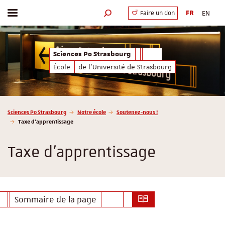
FR
EN
Faire un don
Afficher / masquer le menu
Moteur de recherche
Sciences Po Strasbourg
École
de l'Université de Strasbourg
Vous êtes ici :
Sciences Po Strasbourg
Notre école
Soutenez-nous !
Taxe d’apprentissage
Taxe d’apprentissage
Sommaire de la page