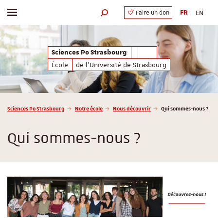
FR
EN
Faire un don
Afficher / masquer le menu
Moteur de recherche
Sciences Po Strasbourg
École
de l'Université de Strasbourg
Vous êtes ici :
Sciences Po Strasbourg
Notre école
Nous découvrir
Qui sommes-nous ?
Qui sommes-nous ?