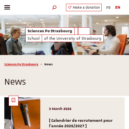
FR
EN
Make a donation
Toggle menu
Search engine
Sciences Po Strasbourg
School
of the University of Strasbourg
Vous êtes ici :
Sciences Po Strasbourg
News
News
3 March 2026
[ Calendrier de recrutement pour
l'année 2026/2027 ]