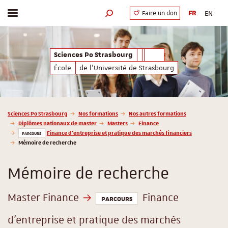
FR
EN
Faire un don
Afficher / masquer le menu
Moteur de recherche
Sciences Po Strasbourg
École
de l'Université de Strasbourg
Vous êtes ici :
Sciences Po Strasbourg
Nos formations
Nos autres formations
Diplômes nationaux de master
Masters
Finance
Finance d'entreprise et pratique des marchés financiers
PARCOURS
Mémoire de recherche
Mémoire de recherche
Master Finance
Finance
PARCOURS
d'entreprise et pratique des marchés