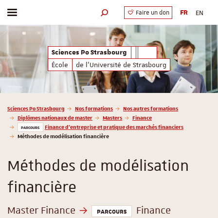
FR
EN
Faire un don
Afficher / masquer le menu
Moteur de recherche
Sciences Po Strasbourg
École
de l'Université de Strasbourg
Vous êtes ici :
Sciences Po Strasbourg
Nos formations
Nos autres formations
Diplômes nationaux de master
Masters
Finance
Finance d'entreprise et pratique des marchés financiers
PARCOURS
Méthodes de modélisation financière
Méthodes de modélisation
financière
Master Finance
Finance
PARCOURS