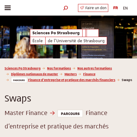
FR
EN
Faire un don
Afficher / masquer le menu
Moteur de recherche
Sciences Po Strasbourg
École
de l'Université de Strasbourg
Vous êtes ici :
Sciences Po Strasbourg
Nos formations
Nos autres formations
Diplômes nationaux de master
Masters
Finance
Finance d'entreprise et pratique des marchés financiers
Swaps
PARCOURS
Swaps
Master Finance
Finance
PARCOURS
d'entreprise et pratique des marchés