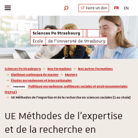
FR
EN
Faire un don
Afficher / masquer le menu
Moteur de recherche
Sciences Po Strasbourg
École
de l'Université de Strasbourg
Vous êtes ici :
Sciences Po Strasbourg
Nos formations
Nos autres formations
Diplômes nationaux de master
Masters
Études européennes et internationales
Politique européenne, politiques sociales et environnementales
PARCOURS
(PEPSE)
UE Méthodes de l’expertise et de la recherche en sciences sociales (1 au choix)
UE Méthodes de l’expertise
et de la recherche en