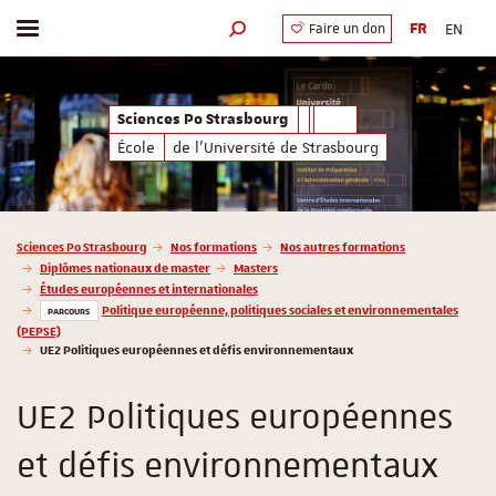
FR
EN
Faire un don
Afficher / masquer le menu
Moteur de recherche
Sciences Po Strasbourg
École
de l'Université de Strasbourg
Vous êtes ici :
Sciences Po Strasbourg
Nos formations
Nos autres formations
Diplômes nationaux de master
Masters
Études européennes et internationales
Politique européenne, politiques sociales et environnementales
PARCOURS
(PEPSE)
UE2 Politiques européennes et défis environnementaux
UE2 Politiques européennes
et défis environnementaux