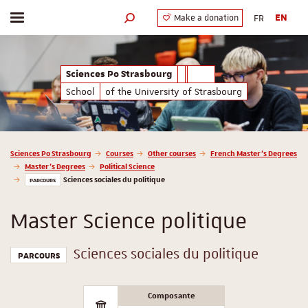
FR
EN
Make a donation
Toggle menu
Search engine
Sciences Po Strasbourg
School
of the University of Strasbourg
Vous êtes ici :
Sciences Po Strasbourg
Courses
Other courses
French Master’s Degrees
Master’s Degrees
Political Science
Sciences sociales du politique
PARCOURS
Master Science politique
Sciences sociales du politique
PARCOURS
Composante