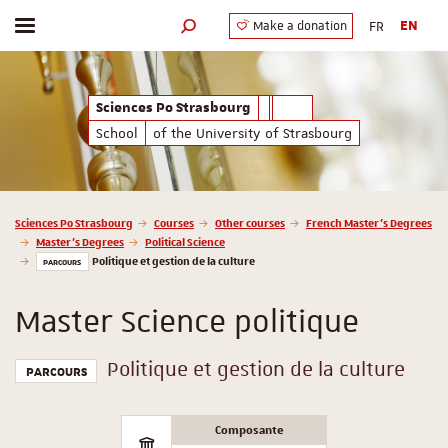
FR
EN
Make a donation
Toggle menu
Search engine
Sciences Po Strasbourg
School
of the University of Strasbourg
Vous êtes ici :
Sciences Po Strasbourg
Courses
Other courses
French Master’s Degrees
Master’s Degrees
Political Science
Politique et gestion de la culture
PARCOURS
Master Science politique
Politique et gestion de la culture
PARCOURS
Composante