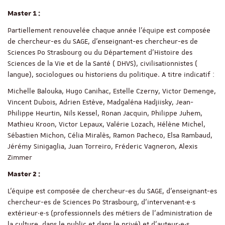
Master 1 :
Partiellement renouvelée chaque année l’équipe est composée
de chercheur-es du SAGE, d’enseignant-es chercheur-es de
Sciences Po Strasbourg ou du Département d’Histoire des
Sciences de la Vie et de la Santé ( DHVS), civilisationnistes (
langue), sociologues ou historiens du politique. A titre indicatif :
Michelle Balouka, Hugo Canihac, Estelle Czerny, Victor Demenge,
Vincent Dubois, Adrien Estève, Madgaléna Hadjiisky, Jean-
Philippe Heurtin, Nils Kessel, Ronan Jacquin, Philippe Juhem,
Mathieu Kroon, Victor Lepaux, Valérie Lozach, Hélène Michel,
Sébastien Michon, Célia Miralès, Ramon Pacheco, Elsa Rambaud,
Jérémy Sinigaglia, Juan Torreiro, Fréderic Vagneron, Alexis
Zimmer
Master 2 :
L’équipe est composée de chercheur-es du SAGE, d’enseignant-es
chercheur-es de Sciences Po Strasbourg, d’intervenant·e·s
extérieur·e·s (professionnels des métiers de l’administration de
la culture, dans le public et dans le privé) et d’auteur·e·s