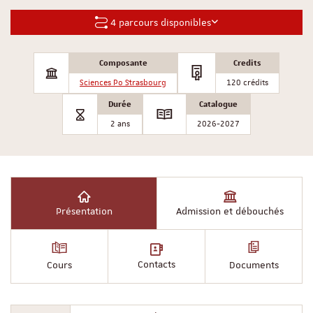
4 parcours disponibles
Composante
Credits
Sciences Po Strasbourg
120 crédits
Durée
Catalogue
2 ans
2026-2027
Présentation
Admission et débouchés
Contacts
Cours
Documents