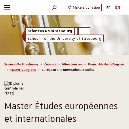
FR
EN
Make a donation
Toggle menu
Search engine
Sciences Po Strasbourg
School
of the University of Strasbourg
Vous êtes ici :
Sciences Po Strasbourg
Courses
Other courses
French Master’s Degrees
Master’s Degrees
European and International Studies
Master Études européennes
et internationales