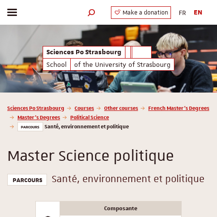
FR
EN
Make a donation
Toggle menu
Search engine
Sciences Po Strasbourg
School
of the University of Strasbourg
Vous êtes ici :
Sciences Po Strasbourg
Courses
Other courses
French Master’s Degrees
Master’s Degrees
Political Science
Santé, environnement et politique
PARCOURS
Master Science politique
Santé, environnement et politique
PARCOURS
Composante