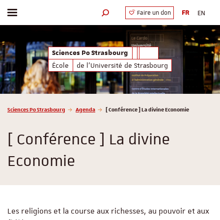
FR
EN
Faire un don
Afficher / masquer le menu
Moteur de recherche
Sciences Po Strasbourg
École
de l'Université de Strasbourg
Vous êtes ici :
Sciences Po Strasbourg
Agenda
[ Conférence ] La divine Economie
[ Conférence ] La divine
Economie
Les religions et la course aux richesses, au pouvoir et aux