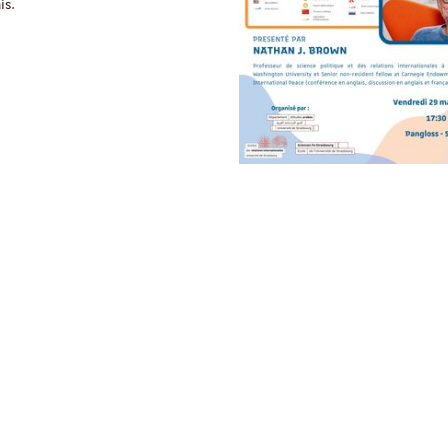
is.
Intéressés par le doub