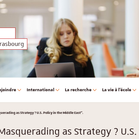
trasbourg
ejoindre
International
La recherche
La vie à l'école
erading as Strategy ? U.S. Policy in the Middle East".
Masquerading as Strategy ? U.S. 