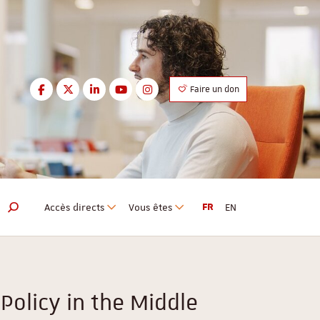
Facebook
Twitter
LinkedIn
Youtube
Instagram
Faire un don
Facebook
Twitter
LinkedIn
Youtube
Instagram
Accès directs
Vous êtes
FR
EN
Moteur de recherche
Policy in the Middle