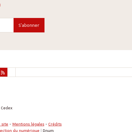
n
S'abonner
g Cedex
 site
-
Mentions légales
-
Crédits
rection du numérique
| Dnum