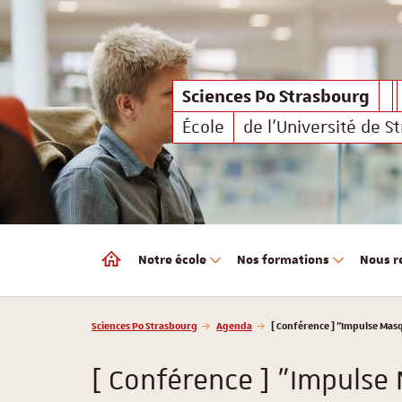
Sciences Po Strasbourg
Sciences Po Strasbourg
École
de l'Université de S
Notre école
Nos formations
Nous r
Sciences Po Strasbourg
Vous êtes ici :
Sciences Po Strasbourg
Agenda
[ Conférence ] "Impulse Masqu
[ Conférence ] "Impulse 