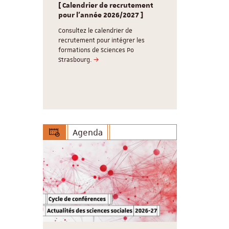
Sciences P
nd
[ Calendrier de recrutement
souhaite un
g /
pour l'année 2026/2027 ]
Consultez 
réunions d
Consultez le calendrier de
, 3
recrutement pour intégrer les
Le Cardo ser
lômes, 5
formations de Sciences Po
17 aout 202
labellisé
Strasbourg.
vous retrouv
Agenda