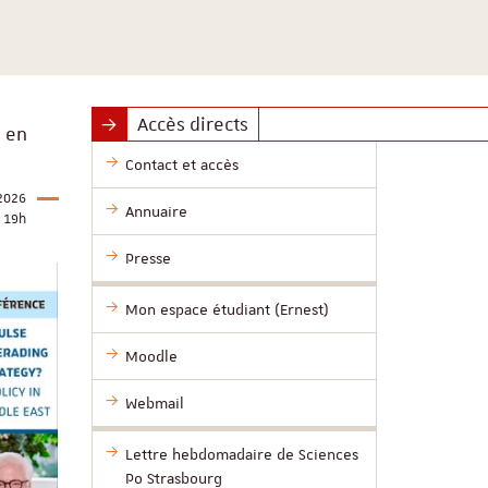
Accès directs
, en
Contact et accès
2026
Annuaire
19h
Presse
Mon espace étudiant (Ernest)
Moodle
Webmail
Lettre hebdomadaire de Sciences
Po Strasbourg