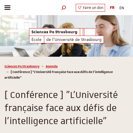
FR
EN
Faire un don
Afficher / masquer le menu
Moteur de recherche
Sciences Po Strasbourg
École
de l'Université de Strasbourg
Vous êtes ici :
Sciences Po Strasbourg
Agenda
[ Conférence ] "L'Université française face aux défis de l'intelligence
artificielle"
[ Conférence ] "L'Université
française face aux défis de
l'intelligence artificielle"