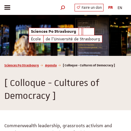
FR
EN
Faire un don
Afficher / masquer le menu
Moteur de recherche
Sciences Po Strasbourg
École
de l'Université de Strasbourg
Vous êtes ici :
Sciences Po Strasbourg
Agenda
[ Colloque - Cultures of Democracy ]
[ Colloque - Cultures of
Democracy ]
Commenwealth leadership, grassroots activism and