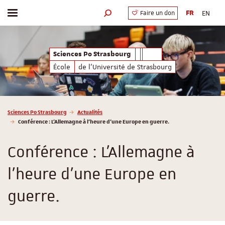
FR
EN
Faire un don
Afficher / masquer le menu
Moteur de recherche
Sciences Po Strasbourg
École
de l'Université de Strasbourg
Vous êtes ici :
Sciences Po Strasbourg
Actualités
Conférence : L'Allemagne à l'heure d'une Europe en guerre.
Conférence : L'Allemagne à
l'heure d'une Europe en
guerre.