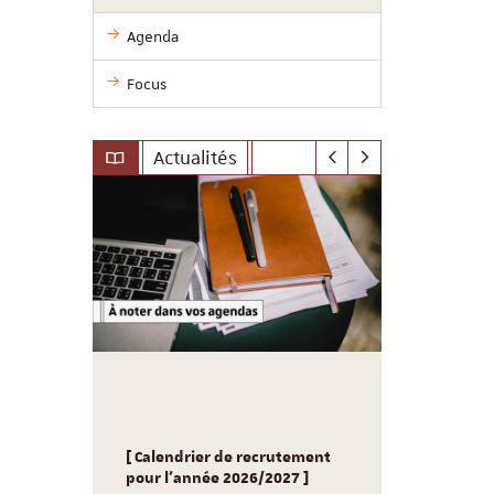
Agenda
Focus
Actualités
le-
Sciences P
nd
[ Calendrier de recrutement
souhaite un
g /
pour l'année 2026/2027 ]
Consultez 