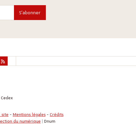
S'abonner
g Cedex
 site
-
Mentions légales
-
Crédits
rection du numérique
| Dnum