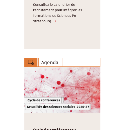
réunions d
Consultez le calendrier de
, 3
recrutement pour intégrer les
Le Cardo ser
lômes, 5
formations de Sciences Po
17 aout 202
labellisé
Strasbourg.
vous retrouv
Agenda