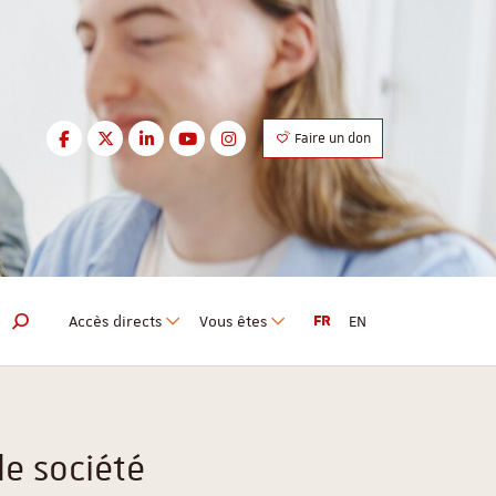
Facebook
Twitter
LinkedIn
Youtube
Instagram
Faire un don
Facebook
Twitter
LinkedIn
Youtube
Instagram
Accès directs
Vous êtes
FR
EN
Moteur de recherche
de société