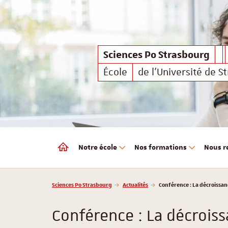
Sciences Po Strasbourg
Sciences Po Strasbourg
École
de l'Université de S
Notre école
Nos formations
Nous r
Sciences Po Strasbourg
Vous êtes ici :
Sciences Po Strasbourg
Actualités
Conférence : La décroissance
Conférence : La décroissa