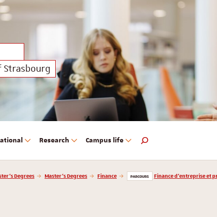
f Strasbourg
ational
Research
Campus life
Search engine
ter’s Degrees
Master’s Degrees
Finance
Finance d'entreprise et p
PARCOURS