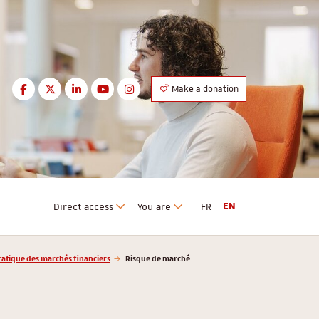
Facebook
Twitter
LinkedIn
Youtube
Instagram
Make a donation
Facebook
Twitter
LinkedIn
Youtube
Instagram
Direct access
You are
FR
EN
ratique des marchés financiers
Risque de marché