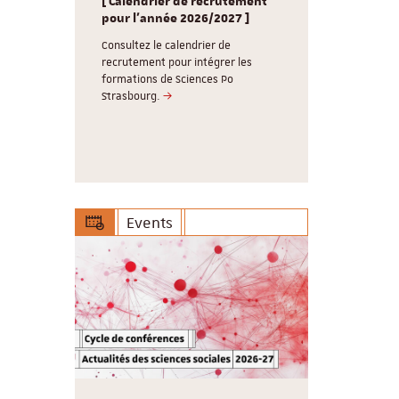
nd
[ Calendrier de recrutement
souhaite un
g /
pour l'année 2026/2027 ]
Consultez 
réunions d
Consultez le calendrier de
, 3
recrutement pour intégrer les
Le Cardo ser
lômes, 5
formations de Sciences Po
17 aout 202
labellisé
Strasbourg.
vous retrouv
Events