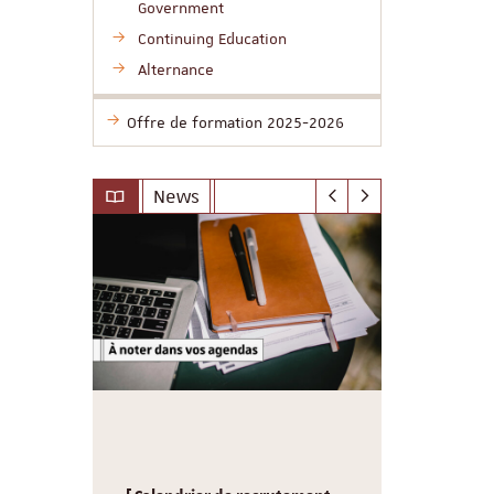
Government
Continuing Education
Alternance
Offre de formation 2025-2026
News
le-
Sciences P