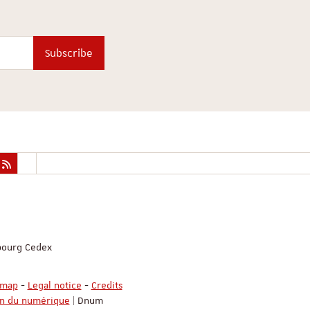
Subscribe
sbourg Cedex
emap
-
Legal notice
-
Credits
on du numérique
| Dnum