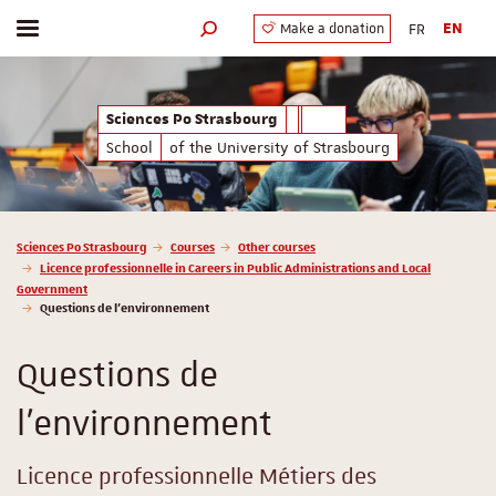
FR
EN
Make a donation
Toggle menu
Search engine
Sciences Po Strasbourg
School
of the University of Strasbourg
Vous êtes ici :
Sciences Po Strasbourg
Courses
Other courses
Licence professionnelle in Careers in Public Administrations and Local
Government
Questions de l'environnement
Questions de
l'environnement
Licence professionnelle Métiers des