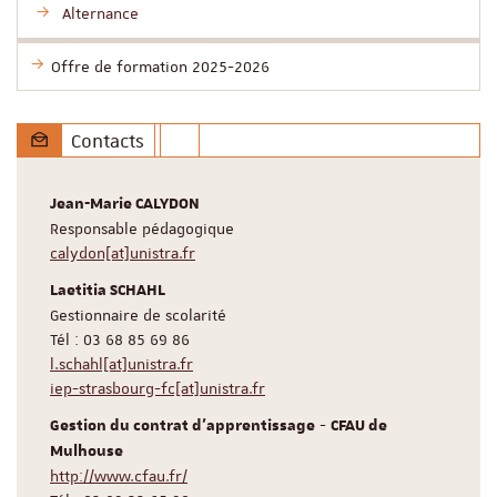
Alternance
Offre de formation 2025-2026
Contacts
Jean-Marie CALYDON
Responsable pédagogique
calydon[at]unistra.fr
Laetitia SCHAHL
Gestionnaire de scolarité
Tél : 03 68 85 69 86
l.schahl[at]unistra.fr
iep-strasbourg-fc[at]unistra.fr
-
Gestion du contrat d’apprentissage
CFAU de
Mulhouse
http://www.cfau.fr/