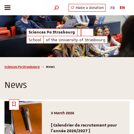
FR
EN
Make a donation
Toggle menu
Search engine
Sciences Po Strasbourg
School
of the University of Strasbourg
Vous êtes ici :
Sciences Po Strasbourg
News
News
3 March 2026
[ Calendrier de recrutement pour
l'année 2026/2027 ]