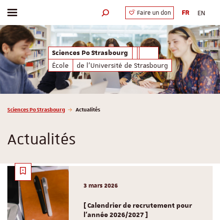
FR
EN
Faire un don
Afficher / masquer le menu
Moteur de recherche
Sciences Po Strasbourg
École
de l'Université de Strasbourg
Vous êtes ici :
Sciences Po Strasbourg
Actualités
Actualités
3 mars 2026
[ Calendrier de recrutement pour
l'année 2026/2027 ]