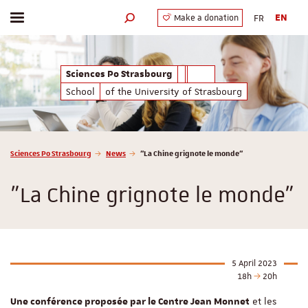
FR
EN
Make a donation
Toggle menu
Search engine
Sciences Po Strasbourg
School
of the University of Strasbourg
Vous êtes ici :
Sciences Po Strasbourg
News
"La Chine grignote le monde"
"La Chine grignote le monde"
5 April 2023
18h
20h
et les
Une conférence proposée par le Centre Jean Monnet