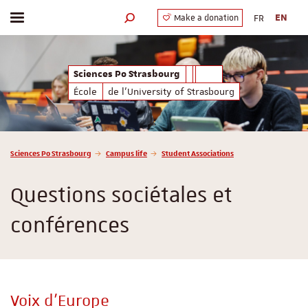
FR
EN
Make a donation
Toggle menu
Search engine
Sciences Po Strasbourg
École
de l'University of Strasbourg
Vous êtes ici :
Sciences Po Strasbourg
Campus life
Student Associations
Questions sociétales et
conférences
Voix d'Europe